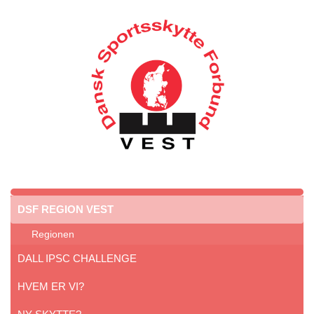
DSF REGION VEST
Regionen
DALL IPSC CHALLENGE
HVEM ER VI?