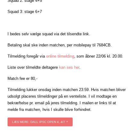
Squad 2: stage 4+5
Squad 3: stage 6+7
I bedes selv vælge squad via det tilsendte link.
Betaling skal ske inden matchen, per mobilepay til 7684CB.
Tilmelding foregår via
online tilmelding
, som åbner 22/06 kl. 20.00.
Liste over tilmeldte deltagere
kan ses her
.
Match fee er 80,-
Tilmelding lukker onsdag inden matchen 23:59. Hvis matchen bliver
udsolgt placeres tilmeldinger på en venteliste. I vil modtage en
bekræftelse pr. email på jeres tilmelding. I mailen er links til at
melde fra matchen, hvis I skulle blive forhindret.
LÆS MERE: DALL IPSC OPEN 4, 4/7