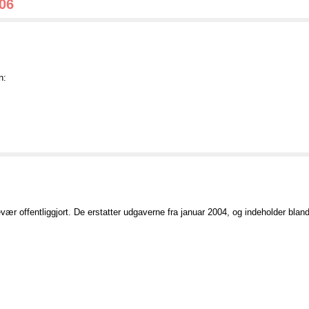
006
n:
ær offentliggjort. De erstatter udgaverne fra januar 2004, og indeholder blandt 