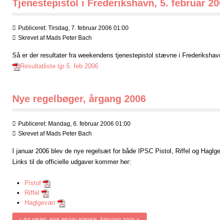
Tjenestepistol i Frederikshavn, 5. februar 2
Publiceret: Tirsdag, 7. februar 2006 01:00
Skrevet af
Mads Peter Bach
Så er der resultater fra weekendens tjenestepistol stævne i Frederikshav
Resultatliste tjp 5. feb 2006
Nye regelbøger, årgang 2006
Publiceret: Mandag, 6. februar 2006 01:00
Skrevet af
Mads Peter Bach
I januar 2006 blev de nye regelsæt for både IPSC Pistol, Riffel og Haglgev
Links til de officielle udgaver kommer her:
Pistol
Riffel
Haglgevær
LÆS MERE: NYE REGELBØGER, ÅRGANG 2006