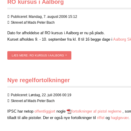
RO kursus i Aalborg
Publiceret: Mandag, 7. august 2006 15:12
Skrevet af
Mads Peter Bach
Dato for afholdelse af RO kursus i Aalborg er nu på plads.
Kurset afholdes 9. - 10. september fra kl. 8 til 16 begge dage i
Aalborg Sk
LÆS MERE: RO KURSUS I AALBORG
Nye regelfortolkninger
Publiceret: Lørdag, 22. juli 2006 00:19
Skrevet af
Mads Peter Bach
IPSC har netop
offentliggjort
nogle
fortolkninger af pistol reglerne
, som
tilladt til alle pistoler. Der er også nye fortolkninger til
riffel
og
haglgevær
.