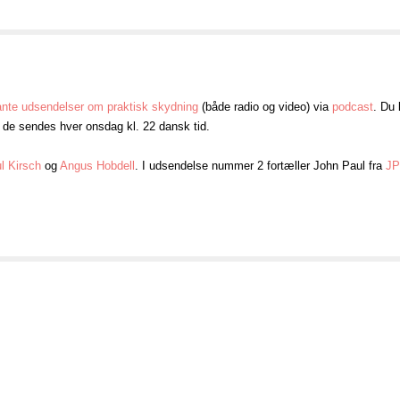
ante udsendelser om praktisk skydning
(både radio og video) via
podcast
. Du
, de sendes hver onsdag kl. 22 dansk tid.
l Kirsch
og
Angus Hobdell
. I udsendelse nummer 2 fortæller John Paul fra
JP