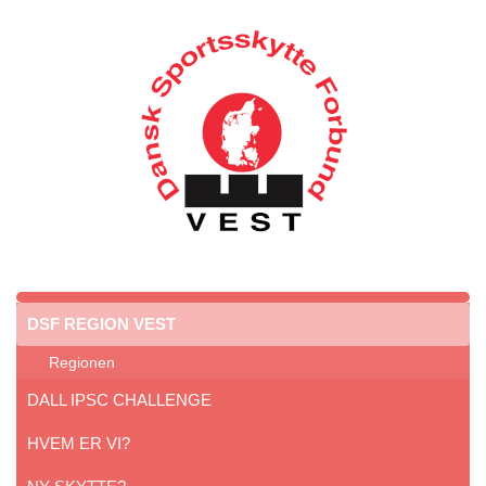
DSF REGION VEST
Regionen
DALL IPSC CHALLENGE
HVEM ER VI?