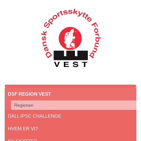
DSF REGION VEST
Regionen
DALL IPSC CHALLENGE
HVEM ER VI?