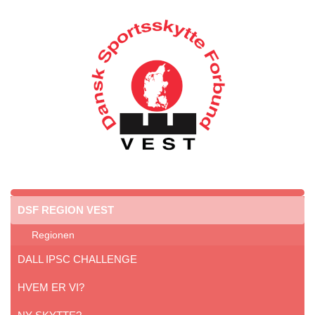
DSF REGION VEST
Regionen
DALL IPSC CHALLENGE
HVEM ER VI?