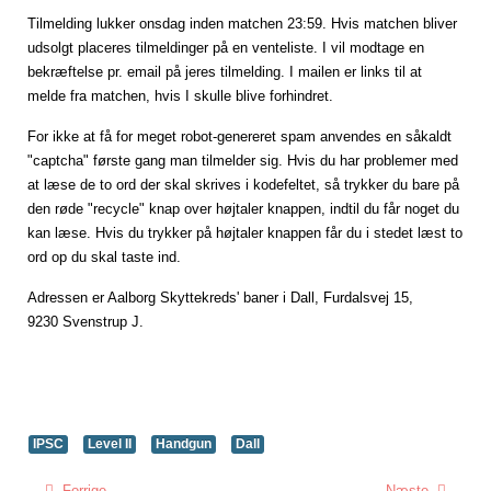
Tilmelding lukker onsdag inden matchen 23:59. Hvis matchen bliver
udsolgt placeres tilmeldinger på en venteliste. I vil modtage en
bekræftelse pr. email på jeres tilmelding. I mailen er links til at
melde fra matchen, hvis I skulle blive forhindret.
For ikke at få for meget robot-genereret spam anvendes en såkaldt
"captcha" første gang man tilmelder sig. Hvis du har problemer med
at
læse de to ord der skal skrives i kodefeltet, så trykker du bare på
den
røde "recycle" knap over højtaler knappen, indtil du får noget du
kan
læse. Hvis du trykker på højtaler knappen får du i stedet læst to
ord op
du skal taste ind.
Adressen er Aalborg Skyttekreds' baner i Dall, Furdalsvej 15,
9230 Svenstrup J.
IPSC
Level II
Handgun
Dall
Forrige
Næste