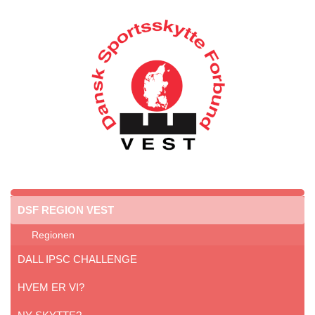
DSF REGION VEST
Regionen
DALL IPSC CHALLENGE
HVEM ER VI?