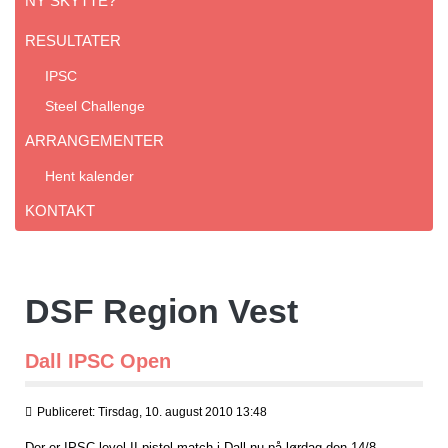
NY SKYTTE?
RESULTATER
IPSC
Steel Challenge
ARRANGEMENTER
Hent kalender
KONTAKT
DSF Region Vest
Dall IPSC Open
Publiceret: Tirsdag, 10. august 2010 13:48
Der er IPSC level II pistol match i Dall nu på lørdag den 14/8.