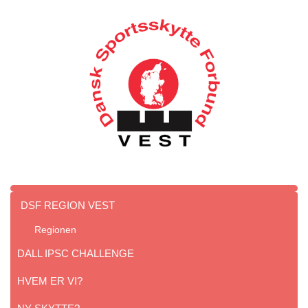
DSF REGION VEST
Regionen
DALL IPSC CHALLENGE
HVEM ER VI?