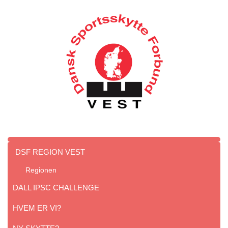
DSF REGION VEST
Regionen
DALL IPSC CHALLENGE
HVEM ER VI?