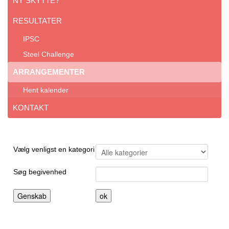
NY SKYTTE?
RESULTATER
IPSC
Steel Challenge
ARRANGEMENTER
Hent kalender
KONTAKT
Filtrér liste efter denne kategory
Vælg venligst en kategori
Søg begivenhed