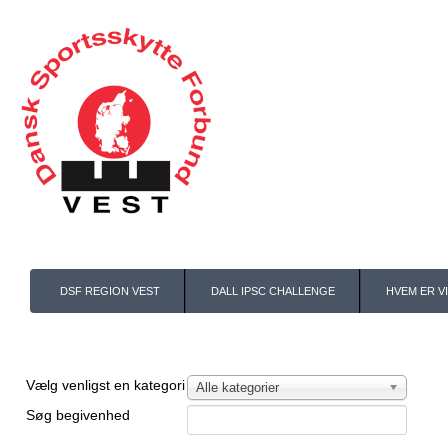
DSF REGION VEST
DALL IPSC CHALLENGE
HVEM ER VI
Filtrér liste efter denne kategory
Vælg venligst en kategori
Alle kategorier
Søg begivenhed