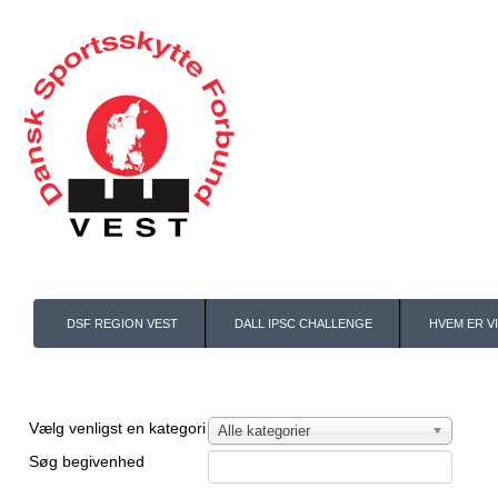
DSF REGION VEST
DALL IPSC CHALLENGE
HVEM ER VI
Filtrér liste efter denne kategory
Vælg venligst en kategori
Alle kategorier
Søg begivenhed