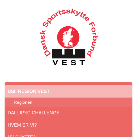
DSF REGION VEST
Regionen
DALL IPSC CHALLENGE
HVEM ER VI?