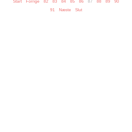
Start
Forrige
82
83
84
85
86
87
88
89
90
91
Næste
Slut